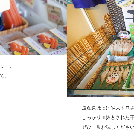
ます。
で、
道産真ほっけや大トロ
しっかり血抜きされた
ぜひ一度お試しくださ