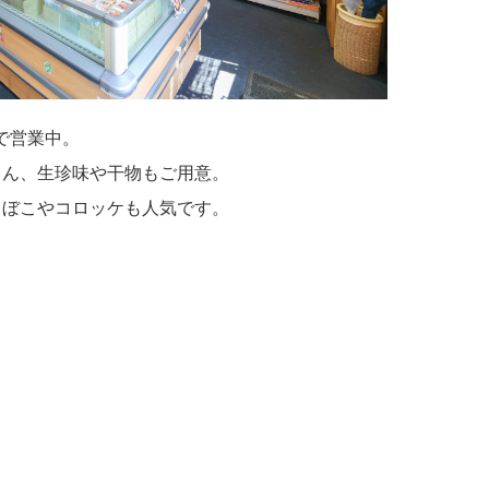
0で営業中。
ろん、生珍味や干物もご用意。
まぼこやコロッケも人気です。