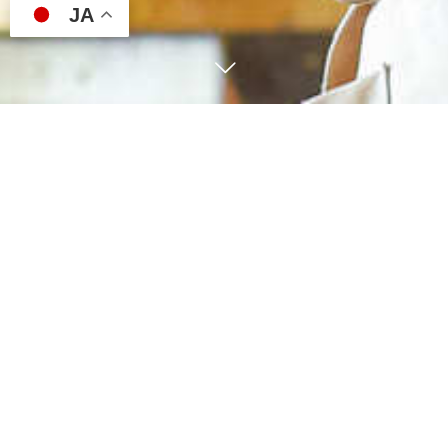
JA


たらこ家 虎杖浜
大漁番屋 虎杖浜
お問い合わせ
4
28
2026
大漁番屋 キッチンカーに
ついて
お知らせ
NEWS
5
29