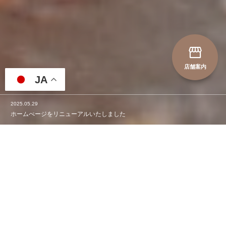
店舗案内
2025.05.29
JA
ホームぺージをリニューアルいたしました
2026.04.28
大漁番屋 キッチンカーについて
2025.05.29
ホームぺージをリニューアルいたしました
2026.04.28
大漁番屋 キッチンカーについて


たらこ家 虎杖浜
大漁番屋 虎杖浜
お問い合わせ
こだわりのたらこと明太子
現在、国内で流通するたらこや明太子の多くは、実に90%