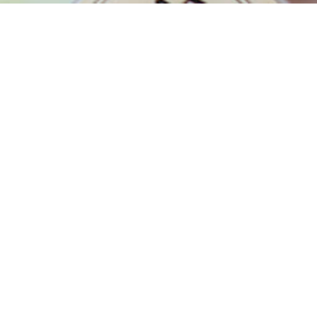


たらこ家 虎杖浜
大漁番屋 虎杖浜
お問い合わせ
虎杖浜明太子きれこ
ITEM
たらこ家 虎杖浜