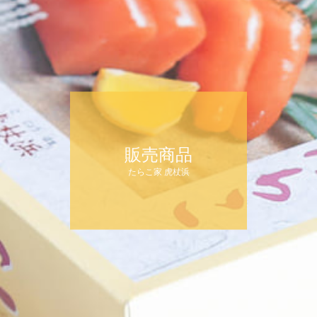
販売商品
たらこ家 虎杖浜